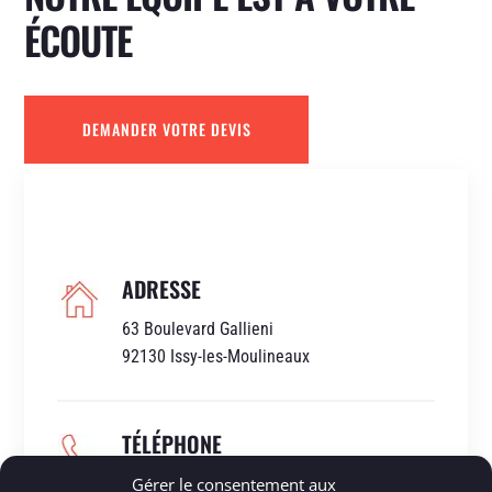
ÉCOUTE
DEMANDER VOTRE DEVIS
ADRESSE
63 Boulevard Gallieni
92130 Issy-les-Moulineaux
TÉLÉPHONE
01 46 38 50 28
Gérer le consentement aux